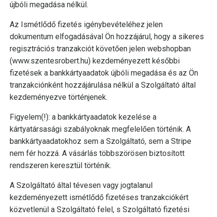
újbóli megadása nélkül.
Az Ismétlődő fizetés igénybevételéhez jelen
dokumentum elfogadásával Ön hozzájárul, hogy a sikeres
regisztrációs tranzakciót követően jelen webshopban
(www.szentesrobert.hu) kezdeményezett későbbi
fizetések a bankkártyaadatok újbóli megadása és az Ön
tranzakciónként hozzájárulása nélkül a Szolgáltató által
kezdeményezve történjenek.
Figyelem(!): a bankkártyaadatok kezelése a
kártyatársasági szabályoknak megfelelően történik. A
bankkártyaadatokhoz sem a Szolgáltató, sem a Stripe
nem fér hozzá. A vásárlás többszörösen biztosított
rendszeren keresztül történik.
A Szolgáltató által tévesen vagy jogtalanul
kezdeményezett ismétlődő fizetéses tranzakciókért
közvetlenül a Szolgáltató felel, s Szolgáltató fizetési