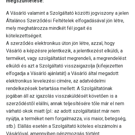
megszüntetése:
A Vásárló valamint a Szolgáltató közötti jogviszony a jelen
Általános Szerződési Feltételek elfogadásával jön létre,
mely meghatározza mindkét fél jogait és
kötelezettségeit.
A szerződés elektronikus úton jön létre, azzal, hogy
Vásárló a képzésre jelentkezik, a jelentkezést elküldi, a
terméket, vagy szolgáltatást megrendeli, a megrendelést
elküldi és azt a Szolgáltató visszaigazolja (kifejezetten
elfogadja a Vásárló ajánlatát) a Vásárló által megadott
elektronikus levelezési címére, az adatvédelmi
rendelkezések betartása mellett. A Szolgáltatónak
jogában áll az igazolás visszaküldését követően is a
szerződéstől elállni, annak teljesítésére tőle már el nem
várható okok miatt (pl.: az adott szolgáltatást már nem
nyújtja, a terméket nem forgalmazza, vis maior, betegség,
stb.). Elállás esetén a Szolgáltató köteles elszámolni a
Vásárlóval, amennyiben pénzmozgás történt.