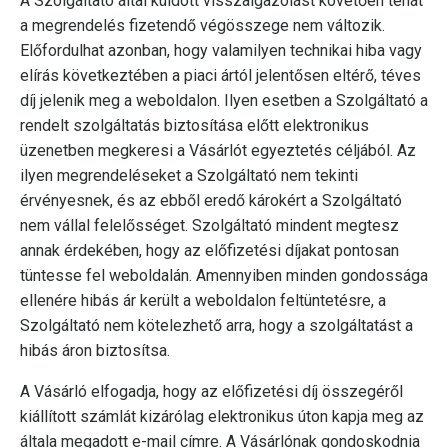
A Szolgáltató által küldött visszaigazolást követően tehát
a megrendelés fizetendő végösszege nem változik.
Előfordulhat azonban, hogy valamilyen technikai hiba vagy
elírás következtében a piaci ártól jelentősen eltérő, téves
díj jelenik meg a weboldalon. Ilyen esetben a Szolgáltató a
rendelt szolgáltatás biztosítása előtt elektronikus
üzenetben megkeresi a Vásárlót egyeztetés céljából. Az
ilyen megrendeléseket a Szolgáltató nem tekinti
érvényesnek, és az ebből eredő károkért a Szolgáltató
nem vállal felelősséget. Szolgáltató mindent megtesz
annak érdekében, hogy az előfizetési díjakat pontosan
tüntesse fel weboldalán. Amennyiben minden gondossága
ellenére hibás ár került a weboldalon feltüntetésre, a
Szolgáltató nem kötelezhető arra, hogy a szolgáltatást a
hibás áron biztosítsa.
A Vásárló elfogadja, hogy az előfizetési díj összegéről
kiállított számlát kizárólag elektronikus úton kapja meg az
általa megadott e-mail címre. A Vásárlónak gondoskodnia