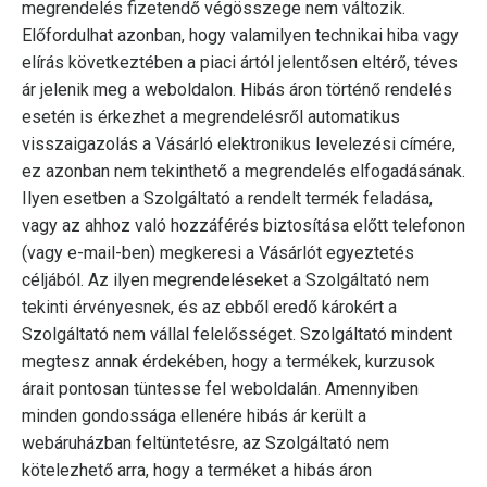
megrendelés fizetendő végösszege nem változik.
Előfordulhat azonban, hogy valamilyen technikai hiba vagy
elírás következtében a piaci ártól jelentősen eltérő, téves
ár jelenik meg a weboldalon. Hibás áron történő rendelés
esetén is érkezhet a megrendelésről automatikus
visszaigazolás a Vásárló elektronikus levelezési címére,
ez azonban nem tekinthető a megrendelés elfogadásának.
Ilyen esetben a Szolgáltató a rendelt termék feladása,
vagy az ahhoz való hozzáférés biztosítása előtt telefonon
(vagy e-mail-ben) megkeresi a Vásárlót egyeztetés
céljából. Az ilyen megrendeléseket a Szolgáltató nem
tekinti érvényesnek, és az ebből eredő károkért a
Szolgáltató nem vállal felelősséget. Szolgáltató mindent
megtesz annak érdekében, hogy a termékek, kurzusok
árait pontosan tüntesse fel weboldalán. Amennyiben
minden gondossága ellenére hibás ár került a
webáruházban feltüntetésre, az Szolgáltató nem
kötelezhető arra, hogy a terméket a hibás áron