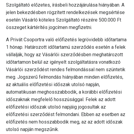
Szolgáltató előzetes, írásbeli hozzájárulása hiányában. A
jelen bekezdésben rögzített rendelkezések megsértése
esetén Vásárló köteles Szolgáltató részére 500.000 Ft
összeget kártérítés jogcímen megfizetni.
A Privát Csoportra való előfizetés legrövidebb időtartama
1 hónap. Határozott időtartamú szerződés esetén a felek
vállalják, hogy az Vásárlói szerződésben meghatározott
időtartamon belül az igényelt szolgáltatásra vonatkozó
Vásárlói szerződést rendes felmondással nem szüntetik
meg. Jogszerű felmondás hiányában minden előfizetés,
az aktuális előfizetési időszak utolsó napján,
automatikusan meghosszabbodik, a korábbi előfizetési
időszaknak megfelelő hosszúsággal. Felek az adott
előfizetési időszak utolsó napjáig jogosultak az
előfizetési szerződést felmondani. Ebben az esetben az
előfizetés nem hosszabbodik meg, az az adott időszak
utolsó napján megszűnik.