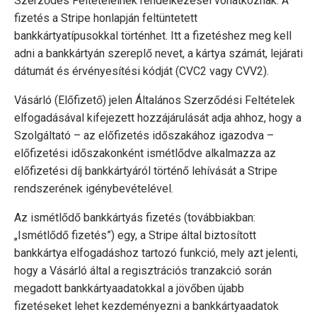
Szerződés Feltételeinek rendelkezései vonatkoznak. A
fizetés a Stripe honlapján feltüntetett
bankkártyatípusokkal történhet. Itt a fizetéshez meg kell
adni a bankkártyán szereplő nevet, a kártya számát, lejárati
dátumát és érvényesítési kódját (CVC2 vagy CVV2).
Vásárló (Előfizető) jelen Általános Szerződési Feltételek
elfogadásával kifejezett hozzájárulását adja ahhoz, hogy a
Szolgáltató – az előfizetés időszakához igazodva –
előfizetési időszakonként ismétlődve alkalmazza az
előfizetési díj bankkártyáról történő lehívását a Stripe
rendszerének igénybevételével.
Az ismétlődő bankkártyás fizetés (továbbiakban:
„Ismétlődő fizetés”) egy, a Stripe által biztosított
bankkártya elfogadáshoz tartozó funkció, mely azt jelenti,
hogy a Vásárló által a regisztrációs tranzakció során
megadott bankkártyaadatokkal a jövőben újabb
fizetéseket lehet kezdeményezni a bankkártyaadatok