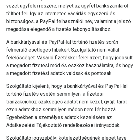
vezet ügyfelei részére, melyet az ügyfél bankszámláról
tölthet fel. Így az internetes vásárlás egyszerű és
biztonságos, a PayPal felhasználói név, valamint a jelszó
megadása elegendő a fizetés lebonyolításához.
A bankkártyával és PayPal-lal történő fizetés során
felmerülő esetleges hibákért Szolgáltató nem vállal
felelősséget. Vásárló fizetéskor felel azért, hogy jogosult
a megadott fizetési mód és eszköz használatára, és hogy
a megadott fizetési adatok valósak és pontosak.
Szolgáltató kijelenti, hogy a bankkártyával és PayPal-lal
történő fizetés esetén semmilyen, a fizetési
tranzakcióhoz szükséges adatot nem kezel, gyűjt, tárol,
ezen adatokhoz semmilyen módon nem fér hozzá.
Egyebekben a személyes adatok kezelésére az
Adatkezelési Tájékoztató rendelkezései irányadóak.
Szolgáltató jogszabályi kötelezettségének eleget téve