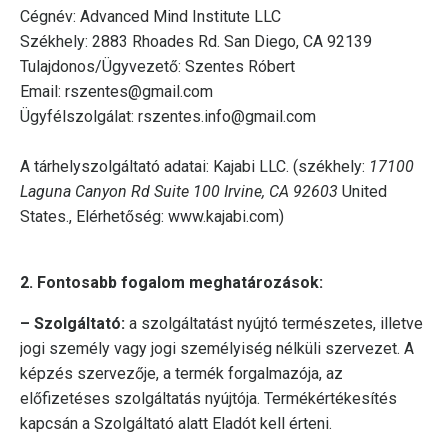
Cégnév: Advanced Mind Institute LLC
Székhely:
2883 Rhoades Rd. San Diego, CA 92139
Tulajdonos/Ügyvezető: Szentes Róbert
Email:
rszentes@gmail.com
Ügyfélszolgálat:
rszentes.info@gmail.com
A tárhelyszolgáltató adatai: Kajabi LLC. (székhely:
17100
Laguna Canyon Rd Suite 100 Irvine, CA 92603
United
States., Elérhetőség: ​www.kajabi.com)
2. Fontosabb fogalom meghatározások:
– Szolgáltató:
a szolgáltatást nyújtó természetes, illetve
jogi személy vagy jogi személyiség nélküli szervezet. A
képzés szervezője, a termék forgalmazója, az
előfizetéses szolgáltatás nyújtója. Termékértékesítés
kapcsán a Szolgáltató alatt Eladót kell érteni.