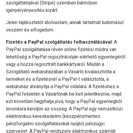
szolgáltatójával (Stripe) szemben bármilyen
igényérvényesítés kizárt.
Jelen tájékoztatót átolvastam, annak tartalmát tudomásul
veszem és elfogadom.
Fizetés a PayPal szolgáltatás felhasználásával:
A
PayPal szolgáltatása révén online fizetési módra van
lehetőség a PayPal regisztrációján elérhető egyenlegéről
vagy a hozzá regisztrált bankkártyáról. Miután a
Szolgáltató webáruházában a Vásárló kiválasztotta a
terméket és a fizetésnél a PayPal-t választotta, a
webáruház átirányítja a PayPal oldalára. A fizetéshez a
PayPal felületén a Vásárlónak be kell jelentkeznie, majd
ezt követően hagyhatja jóvá, hogy a PayPal egyenlegből
levonásra kerüljön az összeg. A PayPal egy nemzetközi
elektronikus kereskedelmi (készpénzmentes
pénzforgalmi szolgáltatásokat nyújtó) pénzügyi
szervezet. A PayPal rendszere elektronikus számlát